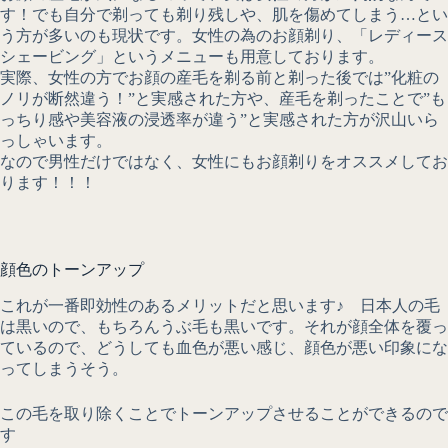
す！でも自分で剃っても剃り残しや、肌を傷めてしまう…とい
う方が多いのも現状です。女性の為のお顔剃り、「レディース
シェービング」というメニューも用意しております。
実際、女性の方でお顔の産毛を剃る前と剃った後では”化粧の
ノリが断然違う！”と実感された方や、産毛を剃ったことで”も
っちり感や美容液の浸透率が違う”と実感された方が沢山いら
っしゃいます。
なので男性だけではなく、女性にもお顔剃りをオススメしてお
ります！！！
顔色のトーンアップ
これが一番即効性のあるメリットだと思います♪ 日本人の毛
は黒いので、もちろんうぶ毛も黒いです。それが顔全体を覆っ
ているので、どうしても血色が悪い感じ、顔色が悪い印象にな
ってしまうそう。
この毛を取り除くことでトーンアップさせることができるので
す