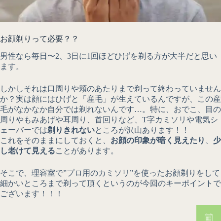
お顔剃りって必要？？
男性なら毎日〜2、3日に1回ほどひげを剃る方が大半だと思い
ます。
しかしそれは口周りや頬のあたりまで剃って終わっていません
か？実は顔にはひげと「産毛」が生えているんですが、この産
毛がなかなか自分では剃れないんです…。特に、おでこ、目の
周りやもみあげや耳周り、首回りなど、T字カミソリや電気シ
ェーバーでは
剃りきれない
ところが沢山あります！！
これをそのままにしておくと、
お顔の印象が暗く見えたり
、
少
し老けて見える
ことがあります。
そこで、理容室で”プロ用のカミソリ”を使ったお顔剃りをして
細かいところまで剃って頂くというのが今回のキーポイントで
ございます！！！