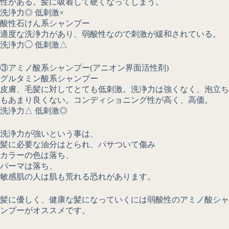
性がある。髪に吸着して硬くなってしまう。
洗浄力◎ 低刺激×
酸性石けん系シャンプー
適度な洗浄力があり、弱酸性なので刺激が緩和されている。
洗浄力◯ 低刺激△
③アミノ酸系シャンプー(アニオン界面活性剤)
グルタミン酸系シャンプー
皮膚、毛髪に対してとても低刺激。洗浄力は強くなく、泡立ち
もあまり良くない。コンディショニング性が高く、高価。
洗浄力△ 低刺激◎
洗浄力が強いという事は、
髪に必要な油分はとられ、パサついて傷み
カラーの色は落ち、
パーマは落ち、
敏感肌の人は肌も荒れる恐れがあります。
髪に優しく、健康な髪になっていくには弱酸性のアミノ酸シャ
ンプーがオススメです。