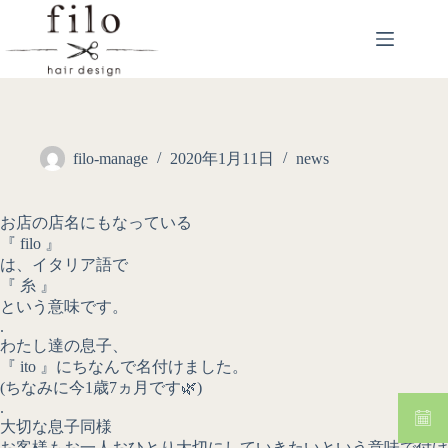
filo-manage
2020年1月11日
news
お店の店名にもなっている
『 filo 』
は、イタリア語で
『 糸 』
という意味です。
.
わたし達の息子、
『 ito 』にちなんで名付けました。
(ちなみに今1歳7ヵ月です🌿)
.
大切な息子同様
お客様もお一人おひとり大切にしていきたいという意味で付け