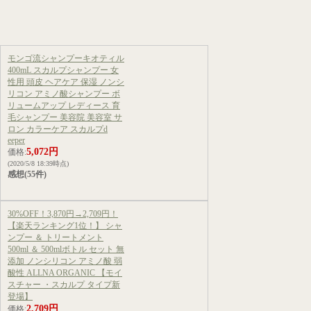
モンゴ流シャンプーキオティル
400mL スカルプシャンプー 女
性用 頭皮 ヘアケア 保湿 ノンシ
リコン アミノ酸シャンプー ボ
リュームアップ レディース 育
毛シャンプー 美容院 美容室 サ
ロン カラーケア スカルプd
eeper
5,072円
価格:
(2020/5/8 18:39時点)
感想(55件)
30%OFF！3,870円→2,709円！
【楽天ランキング1位！】 シャ
ンプー ＆ トリートメント
500ml ＆ 500mlボトル セット 無
添加 ノンシリコン アミノ酸 弱
酸性 ALLNA ORGANIC 【モイ
スチャー ・スカルプ タイプ新
登場】
2,709円
価格: