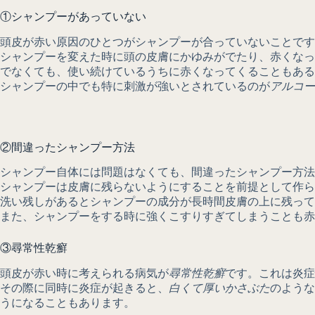
①シャンプーがあっていない
頭皮が赤い原因のひとつがシャンプーが合っていないことです
シャンプーを変えた時に頭の皮膚にかゆみがでたり、赤くなっ
でなくても、使い続けているうちに赤くなってくることもある
シャンプーの中でも特に刺激が強いとされているのが
アルコー
②間違ったシャンプー方法
シャンプー自体には問題はなくても、間違ったシャンプー方法
シャンプーは皮膚に残らないようにすることを前提として作ら
洗い残しがあるとシャンプーの成分が長時間皮膚の上に残って
また、シャンプーをする時に強くこすりすぎてしまうことも赤
③尋常性乾癬
頭皮が赤い時に考えられる病気が
尋常性乾癬
です。これは炎症
その際に同時に炎症が起きると、
白くて厚いかさぶた
のような
うになることもあります。