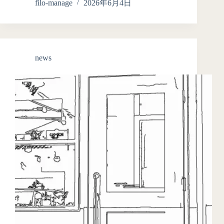
filo-manage
2026年6月4日
news