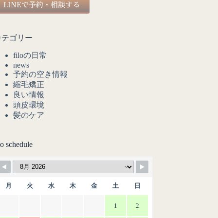
LINEで予約・相談する
カテゴリー
filoの日常
news
予約の空き情報
縮毛矯正
良い情報
頭皮環境
髪のケア
lo schedule
月
火
水
木
金
土
日
1
2