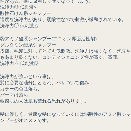
性がある。髪に吸着して硬くなってしまう。
洗浄力◎ 低刺激×
酸性石けん系シャンプー
適度な洗浄力があり、弱酸性なので刺激が緩和されている。
洗浄力◯ 低刺激△
③アミノ酸系シャンプー(アニオン界面活性剤)
グルタミン酸系シャンプー
皮膚、毛髪に対してとても低刺激。洗浄力は強くなく、泡立ち
もあまり良くない。コンディショニング性が高く、高価。
洗浄力△ 低刺激◎
洗浄力が強いという事は、
髪に必要な油分はとられ、パサついて傷み
カラーの色は落ち、
パーマは落ち、
敏感肌の人は肌も荒れる恐れがあります。
髪に優しく、健康な髪になっていくには弱酸性のアミノ酸シャ
ンプーがオススメです。