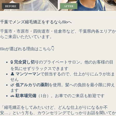
千葉でメンズ縮毛矯正をするならfiloへ
千葉市・市原市・四街道市・佐倉市など、千葉県内各エリアか
らご来店いただいています。
filoが選ばれる理由はこちら👇
🔒
完全貸し切り
のプライベートサロン。他のお客様の目
を気にせずリラックスできます
👤
マンツーマン
で担当するので、仕上がりにムラが出ま
せん
🌿
低アルカリの薬剤
を使用。髪への負担を最小限に抑え
ます
🚗
駐車場完備
（1台）。お車でのご来店も歓迎です
「縮毛矯正をしてみたいけど、どんな仕上がりになるか不
安…」という方も、カウンセリングでしっかりお話を聞いてか