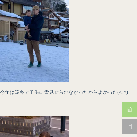
今年は暖冬で子供に雪見せられなかったからよかった(^｡^)