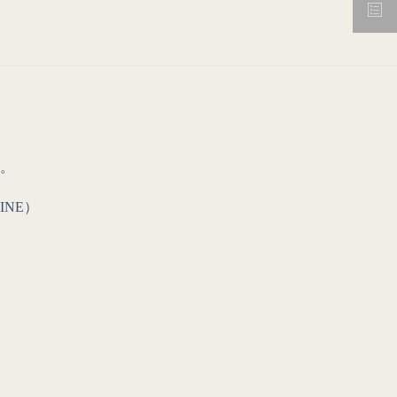
。
INE）