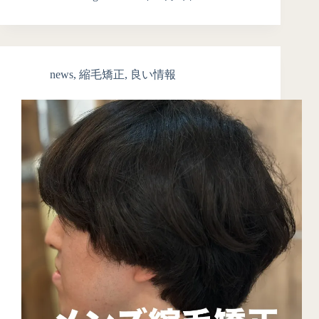
news
,
縮毛矯正
,
良い情報