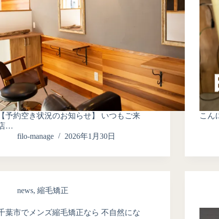
【予約空き状況のお知らせ】 いつもご来
こんに
店…
filo-manage
2026年1月30日
news
,
縮毛矯正
千葉市でメンズ縮毛矯正なら 不自然にな