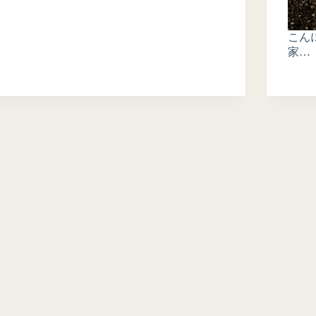
こん
家…